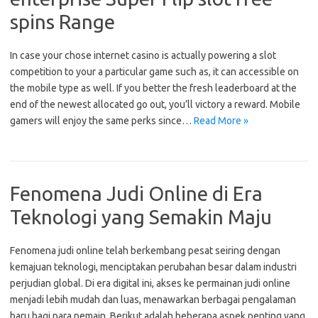
spins Range
In case your chose internet casino is actually powering a slot
competition to your a particular game such as, it can accessible on
the mobile type as well. If you better the fresh leaderboard at the
end of the newest allocated go out, you’ll victory a reward. Mobile
gamers will enjoy the same perks since…
Read More »
Fenomena Judi Online di Era
Teknologi yang Semakin Maju
Fenomena judi online telah berkembang pesat seiring dengan
kemajuan teknologi, menciptakan perubahan besar dalam industri
perjudian global. Di era digital ini, akses ke permainan judi online
menjadi lebih mudah dan luas, menawarkan berbagai pengalaman
baru bagi para pemain. Berikut adalah beberapa aspek penting yang