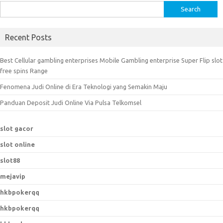
S
e
a
Recent Posts
r
c
Best Cellular gambling enterprises Mobile Gambling enterprise Super Flip slot
h
free spins Range
f
Fenomena Judi Online di Era Teknologi yang Semakin Maju
o
r
Panduan Deposit Judi Online Via Pulsa Telkomsel
:
slot gacor
slot online
slot88
mejavip
hkbpokerqq
hkbpokerqq