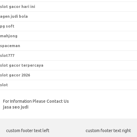
slot gacor hari ini
agen judi bola
pg soft
mahjong
spaceman
slot777
slot gacor terpercaya
slot gacor 2026
slot
For Information Please
Contact Us
jasa seo judi
custom footer text left
custom footer text right