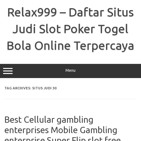
Skip
to
Relax999 – Daftar Situs
content
Judi Slot Poker Togel
Bola Online Terpercaya
Menu
TAG ARCHIVES:
SITUS JUDI 30
Best Cellular gambling
enterprises Mobile Gambling
enterprise Super Flip slot free