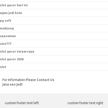
slot gacor hari ini
agen judi bola
pg soft
mahjong
spaceman
slot777
slot gacor terpercaya
slot gacor 2026
slot
For Information Please
Contact Us
jasa seo judi
custom footer text left
custom footer text right