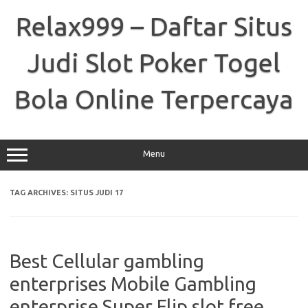
Skip
to
Relax999 – Daftar Situs
content
Judi Slot Poker Togel
Bola Online Terpercaya
Menu
TAG ARCHIVES:
SITUS JUDI 17
Best Cellular gambling
enterprises Mobile Gambling
enterprise Super Flip slot free