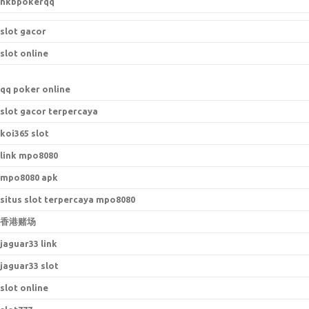
hkbpokerqq
slot gacor
slot online
qq poker online
slot gacor terpercaya
koi365 slot
link mpo8080
mpo8080 apk
situs slot terpercaya mpo8080
香港赌场
jaguar33 link
jaguar33 slot
slot online