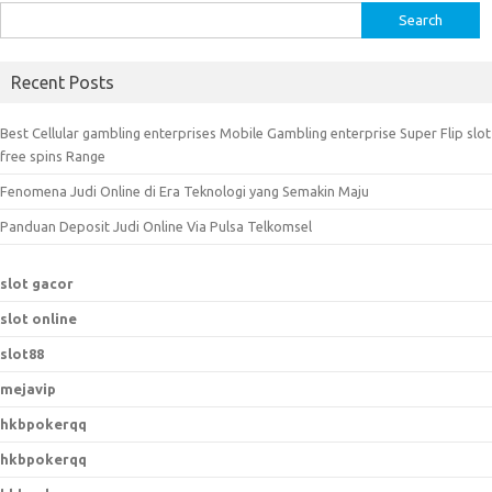
S
e
a
Recent Posts
r
c
Best Cellular gambling enterprises Mobile Gambling enterprise Super Flip slot
h
free spins Range
f
Fenomena Judi Online di Era Teknologi yang Semakin Maju
o
r
Panduan Deposit Judi Online Via Pulsa Telkomsel
:
slot gacor
slot online
slot88
mejavip
hkbpokerqq
hkbpokerqq