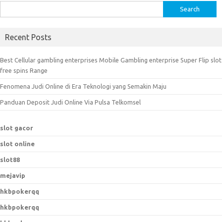
S
e
a
Recent Posts
r
c
Best Cellular gambling enterprises Mobile Gambling enterprise Super Flip slot
h
free spins Range
f
Fenomena Judi Online di Era Teknologi yang Semakin Maju
o
r
Panduan Deposit Judi Online Via Pulsa Telkomsel
:
slot gacor
slot online
slot88
mejavip
hkbpokerqq
hkbpokerqq