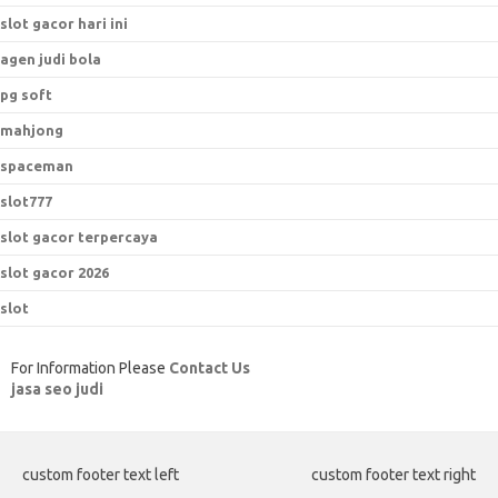
slot gacor hari ini
agen judi bola
pg soft
mahjong
spaceman
slot777
slot gacor terpercaya
slot gacor 2026
slot
For Information Please
Contact Us
jasa seo judi
custom footer text left
custom footer text right