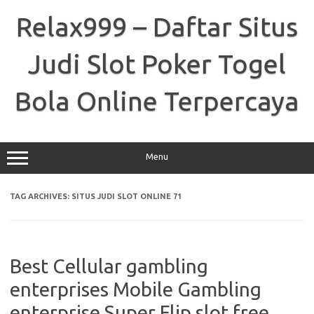
Skip
to
Relax999 – Daftar Situs
content
Judi Slot Poker Togel
Bola Online Terpercaya
Menu
TAG ARCHIVES:
SITUS JUDI SLOT ONLINE 71
Best Cellular gambling
enterprises Mobile Gambling
enterprise Super Flip slot free