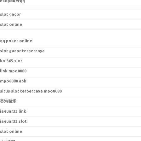
hkbpokerqq
slot gacor
slot online
qq poker online
slot gacor terpercaya
koi365 slot
link mpo8080
mpo8080 apk
situs slot terpercaya mpo8080
香港赌场
jaguar33 link
jaguar33 slot
slot online