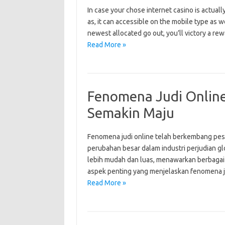
In case your chose internet casino is actual
as, it can accessible on the mobile type as w
newest allocated go out, you’ll victory a r
Read More »
Fenomena Judi Online
Semakin Maju
Fenomena judi online telah berkembang pes
perubahan besar dalam industri perjudian glob
lebih mudah dan luas, menawarkan berbagai
aspek penting yang menjelaskan fenomena ju
Read More »