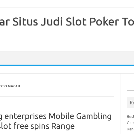
ar Situs Judi Slot Poker T
Sea
TOTO MACAU
for:
R
g enterprises Mobile Gambling
Best
Gamb
slot free spins Range
Ran