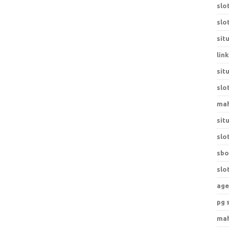
slo
slo
sit
lin
sit
slo
mah
sit
slo
sbo
slo
age
pg 
ma