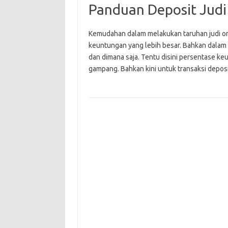
Panduan Deposit Judi 
Kemudahan dalam melakukan taruhan judi onl
keuntungan yang lebih besar. Bahkan dalam h
dan dimana saja. Tentu disini persentase k
gampang. Bahkan kini untuk transaksi depos