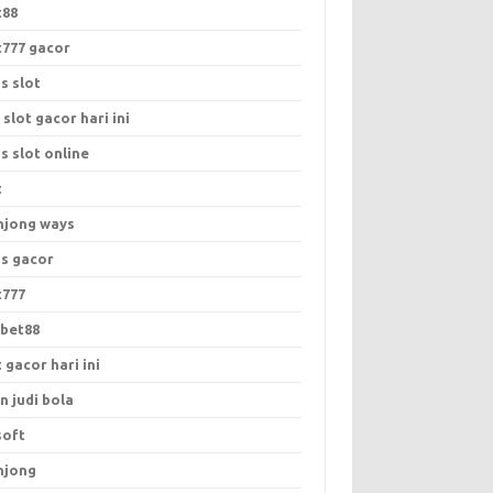
t88
t777 gacor
us slot
k slot gacor hari ini
us slot online
t
jong ways
us gacor
t777
bet88
t gacor hari ini
n judi bola
soft
hjong