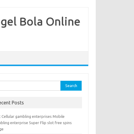
ogel Bola Online
rch
ecent Posts
 Cellular gambling enterprises Mobile
ling enterprise Super Flip slot free spins
ge