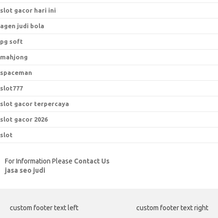
slot gacor hari ini
agen judi bola
pg soft
mahjong
spaceman
slot777
slot gacor terpercaya
slot gacor 2026
slot
For Information Please
Contact Us
jasa seo judi
custom footer text left
custom footer text right