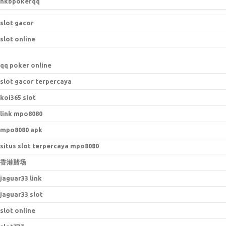
hkbpokerqq
slot gacor
slot online
qq poker online
slot gacor terpercaya
koi365 slot
link mpo8080
mpo8080 apk
situs slot terpercaya mpo8080
香港赌场
jaguar33 link
jaguar33 slot
slot online