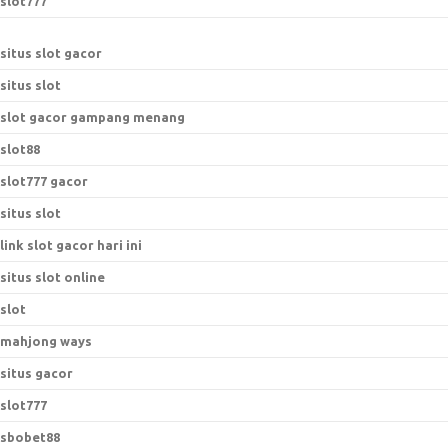
slot777
situs slot gacor
situs slot
slot gacor gampang menang
slot88
slot777 gacor
situs slot
link slot gacor hari ini
situs slot online
slot
mahjong ways
situs gacor
slot777
sbobet88