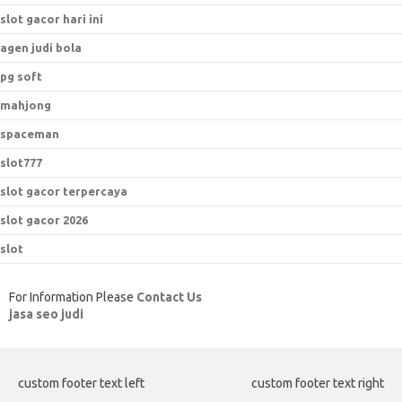
slot gacor hari ini
agen judi bola
pg soft
mahjong
spaceman
slot777
slot gacor terpercaya
slot gacor 2026
slot
For Information Please
Contact Us
jasa seo judi
custom footer text left
custom footer text right