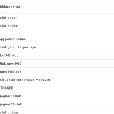
hkbpokerqq
slot gacor
slot online
qq poker online
slot gacor terpercaya
koi365 slot
link mpo8080
mpo8080 apk
situs slot terpercaya mpo8080
香港赌场
jaguar33 link
jaguar33 slot
slot online