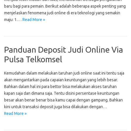
baru bagi para pemain. Berikut adalah beberapa aspek penting yang
menjelaskan fenomena judi online di era teknologi yang semakin
maju: 1.…
Read More »
Panduan Deposit Judi Online Via
Pulsa Telkomsel
Kemudahan dalam melakukan taruhan judi online saat ini tentu saja
akan mengantarkan pada capaian keuntungan yang lebih besar.
Bahkan dalam hal ini para bettor bisa melakukan akses taruhan
kapan saja dan dimana saja. Tentu disini persentase keuntungan
besar akan benar benar bisa kamu capai dengan gampang. Bahkan
kini untuk transaksi deposit juga bisa dilakukan dengan…
Read More »