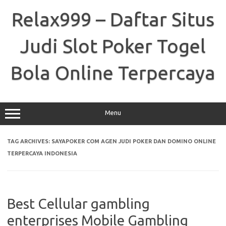
Skip
to
Relax999 – Daftar Situs
content
Judi Slot Poker Togel
Bola Online Terpercaya
Menu
TAG ARCHIVES:
SAYAPOKER COM AGEN JUDI POKER DAN DOMINO ONLINE
TERPERCAYA INDONESIA
Best Cellular gambling
enterprises Mobile Gambling