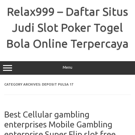
Skip
to
Relax999 – Daftar Situs
content
Judi Slot Poker Togel
Bola Online Terpercaya
Menu
CATEGORY ARCHIVES:
DEPOSIT PULSA 17
Best Cellular gambling
enterprises Mobile Gambling
enterprise Super Flip slot free