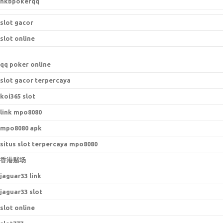
hkbpokerqq
slot gacor
slot online
qq poker online
slot gacor terpercaya
koi365 slot
link mpo8080
mpo8080 apk
situs slot terpercaya mpo8080
香港赌场
jaguar33 link
jaguar33 slot
slot online