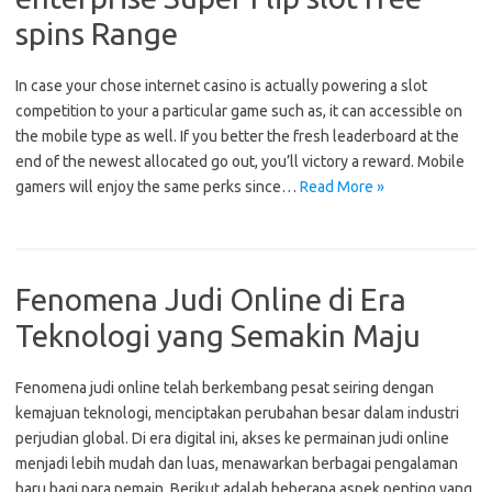
spins Range
In case your chose internet casino is actually powering a slot
competition to your a particular game such as, it can accessible on
the mobile type as well. If you better the fresh leaderboard at the
end of the newest allocated go out, you’ll victory a reward. Mobile
gamers will enjoy the same perks since…
Read More »
Fenomena Judi Online di Era
Teknologi yang Semakin Maju
Fenomena judi online telah berkembang pesat seiring dengan
kemajuan teknologi, menciptakan perubahan besar dalam industri
perjudian global. Di era digital ini, akses ke permainan judi online
menjadi lebih mudah dan luas, menawarkan berbagai pengalaman
baru bagi para pemain. Berikut adalah beberapa aspek penting yang