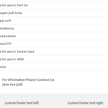
slot gacor hari ini
agen judi bola
pg soft
mahjong
spaceman
slot777
slot gacor terpercaya
slot gacor 2026
slot
For Information Please
Contact Us
jasa seo judi
custom footer text left
custom footer text right