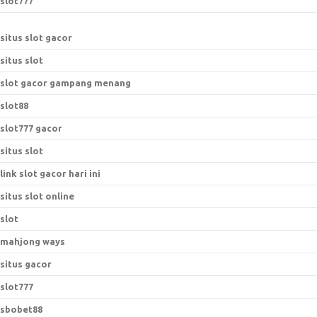
slot777
situs slot gacor
situs slot
slot gacor gampang menang
slot88
slot777 gacor
situs slot
link slot gacor hari ini
situs slot online
slot
mahjong ways
situs gacor
slot777
sbobet88