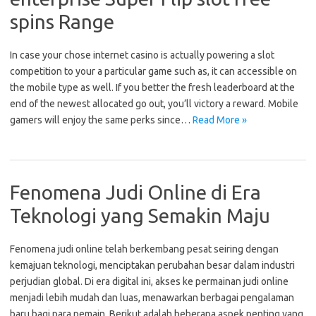
spins Range
In case your chose internet casino is actually powering a slot
competition to your a particular game such as, it can accessible on
the mobile type as well. If you better the fresh leaderboard at the
end of the newest allocated go out, you’ll victory a reward. Mobile
gamers will enjoy the same perks since…
Read More »
Fenomena Judi Online di Era
Teknologi yang Semakin Maju
Fenomena judi online telah berkembang pesat seiring dengan
kemajuan teknologi, menciptakan perubahan besar dalam industri
perjudian global. Di era digital ini, akses ke permainan judi online
menjadi lebih mudah dan luas, menawarkan berbagai pengalaman
baru bagi para pemain. Berikut adalah beberapa aspek penting yang