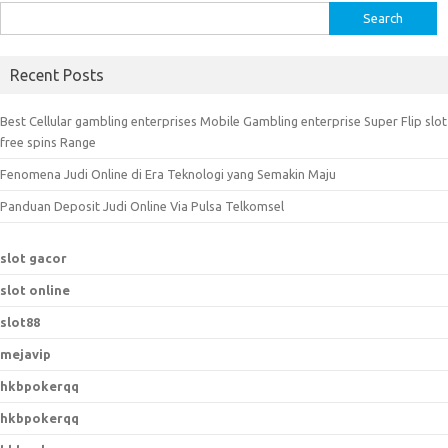
S
e
a
Recent Posts
r
c
Best Cellular gambling enterprises Mobile Gambling enterprise Super Flip slot
h
free spins Range
f
Fenomena Judi Online di Era Teknologi yang Semakin Maju
o
r
Panduan Deposit Judi Online Via Pulsa Telkomsel
:
slot gacor
slot online
slot88
mejavip
hkbpokerqq
hkbpokerqq