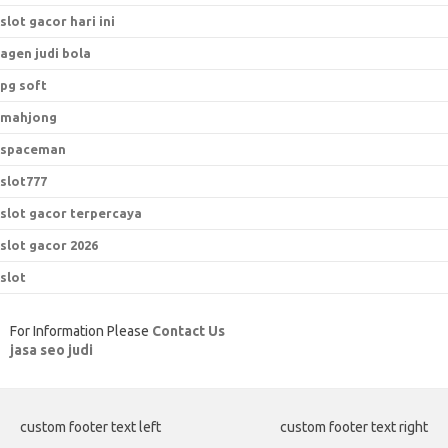
slot gacor hari ini
agen judi bola
pg soft
mahjong
spaceman
slot777
slot gacor terpercaya
slot gacor 2026
slot
For Information Please
Contact Us
jasa seo judi
custom footer text left
custom footer text right