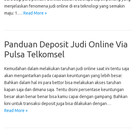
menjelaskan fenomena judi online di era teknologi yang semakin
maju: 1.…
Read More »
Panduan Deposit Judi Online Via
Pulsa Telkomsel
Kemudahan dalam melakukan taruhan judi online saat ini tentu saja
akan mengantarkan pada capaian keuntungan yang lebih besar.
Bahkan dalam hal ini para bettor bisa melakukan akses taruhan
kapan saja dan dimana saja. Tentu disini persentase keuntungan
besar akan benar benar bisa kamu capai dengan gampang. Bahkan
kini untuk transaksi deposit juga bisa dilakukan dengan…
Read More »