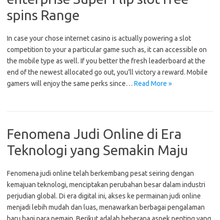
spins Range
In case your chose internet casino is actually powering a slot
competition to your a particular game such as, it can accessible on
the mobile type as well. If you better the fresh leaderboard at the
end of the newest allocated go out, you’ll victory a reward. Mobile
gamers will enjoy the same perks since…
Read More »
Fenomena Judi Online di Era
Teknologi yang Semakin Maju
Fenomena judi online telah berkembang pesat seiring dengan
kemajuan teknologi, menciptakan perubahan besar dalam industri
perjudian global. Di era digital ini, akses ke permainan judi online
menjadi lebih mudah dan luas, menawarkan berbagai pengalaman
baru bagi para pemain. Berikut adalah beberapa aspek penting yang