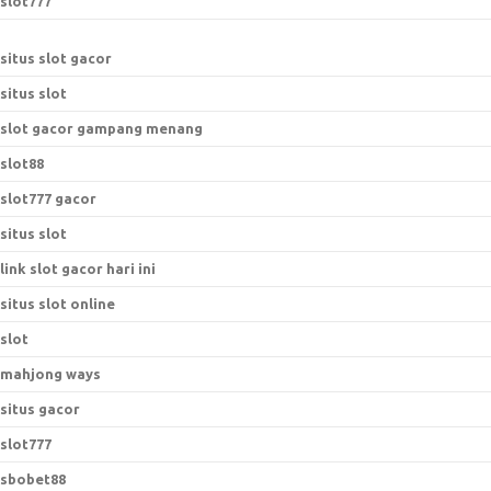
slot777
situs slot gacor
situs slot
slot gacor gampang menang
slot88
slot777 gacor
situs slot
link slot gacor hari ini
situs slot online
slot
mahjong ways
situs gacor
slot777
sbobet88