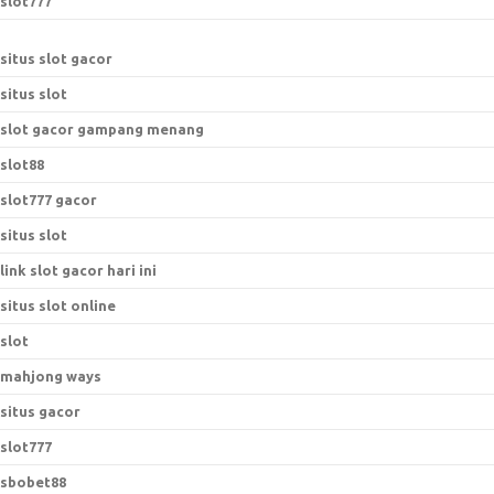
slot777
situs slot gacor
situs slot
slot gacor gampang menang
slot88
slot777 gacor
situs slot
link slot gacor hari ini
situs slot online
slot
mahjong ways
situs gacor
slot777
sbobet88