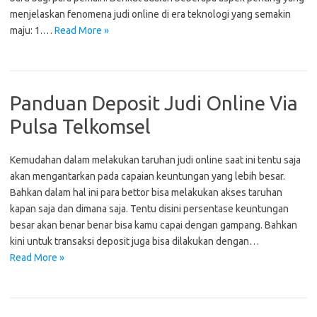
menjelaskan fenomena judi online di era teknologi yang semakin
maju: 1.…
Read More »
Panduan Deposit Judi Online Via
Pulsa Telkomsel
Kemudahan dalam melakukan taruhan judi online saat ini tentu saja
akan mengantarkan pada capaian keuntungan yang lebih besar.
Bahkan dalam hal ini para bettor bisa melakukan akses taruhan
kapan saja dan dimana saja. Tentu disini persentase keuntungan
besar akan benar benar bisa kamu capai dengan gampang. Bahkan
kini untuk transaksi deposit juga bisa dilakukan dengan…
Read More »