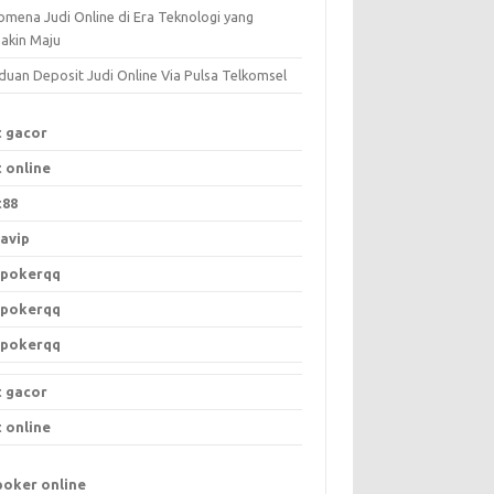
omena Judi Online di Era Teknologi yang
akin Maju
duan Deposit Judi Online Via Pulsa Telkomsel
t gacor
t online
t88
avip
bpokerqq
bpokerqq
bpokerqq
t gacor
t online
poker online