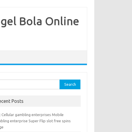
ogel Bola Online
rch
ecent Posts
 Cellular gambling enterprises Mobile
ling enterprise Super Flip slot free spins
ge