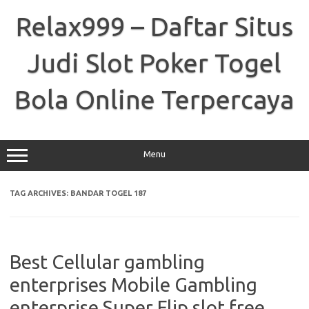
Skip
to
Relax999 – Daftar Situs
content
Judi Slot Poker Togel
Bola Online Terpercaya
Menu
TAG ARCHIVES:
BANDAR TOGEL 187
Best Cellular gambling
enterprises Mobile Gambling
enterprise Super Flip slot free