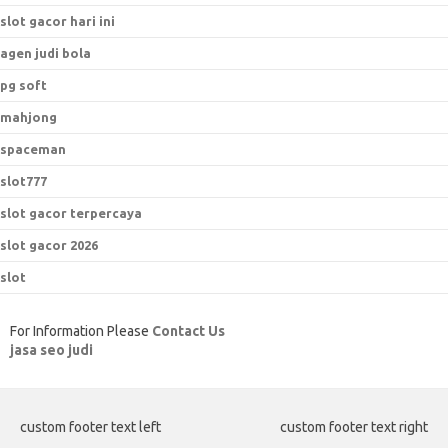
slot gacor hari ini
agen judi bola
pg soft
mahjong
spaceman
slot777
slot gacor terpercaya
slot gacor 2026
slot
For Information Please
Contact Us
jasa seo judi
custom footer text left
custom footer text right