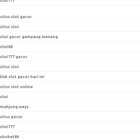
slot777
situs slot gacor
situs slot
slot gacor gampang menang
slot88
slot777 gacor
situs slot
link slot gacor hari ini
situs slot online
slot
mahjong ways
situs gacor
slot777
sbobet88