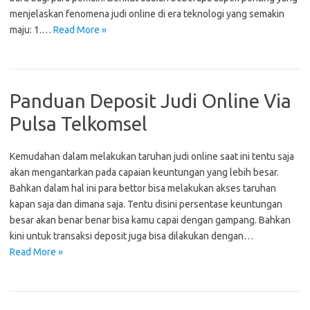
menjelaskan fenomena judi online di era teknologi yang semakin
maju: 1.…
Read More »
Panduan Deposit Judi Online Via
Pulsa Telkomsel
Kemudahan dalam melakukan taruhan judi online saat ini tentu saja
akan mengantarkan pada capaian keuntungan yang lebih besar.
Bahkan dalam hal ini para bettor bisa melakukan akses taruhan
kapan saja dan dimana saja. Tentu disini persentase keuntungan
besar akan benar benar bisa kamu capai dengan gampang. Bahkan
kini untuk transaksi deposit juga bisa dilakukan dengan…
Read More »