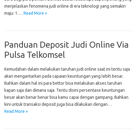
menjelaskan fenomena judi online di era teknologi yang semakin
maju: 1.…
Read More »
Panduan Deposit Judi Online Via
Pulsa Telkomsel
Kemudahan dalam melakukan taruhan judi online saat ini tentu saja
akan mengantarkan pada capaian keuntungan yang lebih besar.
Bahkan dalam hal ini para bettor bisa melakukan akses taruhan
kapan saja dan dimana saja. Tentu disini persentase keuntungan
besar akan benar benar bisa kamu capai dengan gampang. Bahkan
kini untuk transaksi deposit juga bisa dilakukan dengan…
Read More »