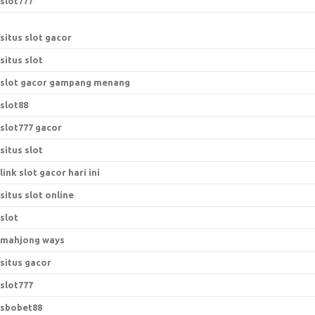
slot777
situs slot gacor
situs slot
slot gacor gampang menang
slot88
slot777 gacor
situs slot
link slot gacor hari ini
situs slot online
slot
mahjong ways
situs gacor
slot777
sbobet88