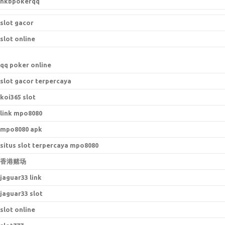
hkbpokerqq
slot gacor
slot online
qq poker online
slot gacor terpercaya
koi365 slot
link mpo8080
mpo8080 apk
situs slot terpercaya mpo8080
香港赌场
jaguar33 link
jaguar33 slot
slot online