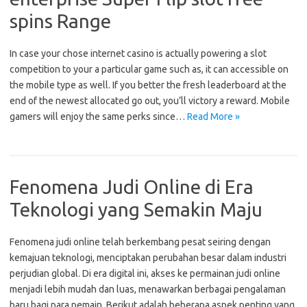
spins Range
In case your chose internet casino is actually powering a slot
competition to your a particular game such as, it can accessible on
the mobile type as well. If you better the fresh leaderboard at the
end of the newest allocated go out, you’ll victory a reward. Mobile
gamers will enjoy the same perks since…
Read More »
Fenomena Judi Online di Era
Teknologi yang Semakin Maju
Fenomena judi online telah berkembang pesat seiring dengan
kemajuan teknologi, menciptakan perubahan besar dalam industri
perjudian global. Di era digital ini, akses ke permainan judi online
menjadi lebih mudah dan luas, menawarkan berbagai pengalaman
baru bagi para pemain. Berikut adalah beberapa aspek penting yang