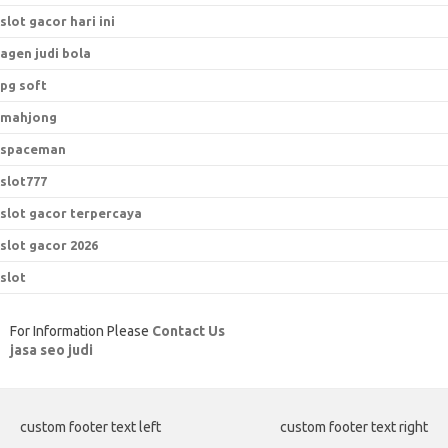
slot gacor hari ini
agen judi bola
pg soft
mahjong
spaceman
slot777
slot gacor terpercaya
slot gacor 2026
slot
For Information Please
Contact Us
jasa seo judi
custom footer text left
custom footer text right