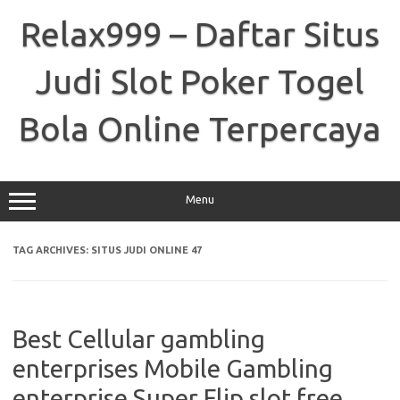
Skip
to
Relax999 – Daftar Situs
content
Judi Slot Poker Togel
Bola Online Terpercaya
Menu
TAG ARCHIVES:
SITUS JUDI ONLINE 47
Best Cellular gambling
enterprises Mobile Gambling
enterprise Super Flip slot free