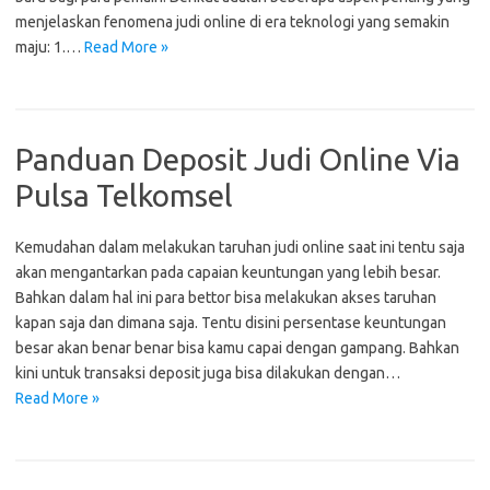
menjelaskan fenomena judi online di era teknologi yang semakin
maju: 1.…
Read More »
Panduan Deposit Judi Online Via
Pulsa Telkomsel
Kemudahan dalam melakukan taruhan judi online saat ini tentu saja
akan mengantarkan pada capaian keuntungan yang lebih besar.
Bahkan dalam hal ini para bettor bisa melakukan akses taruhan
kapan saja dan dimana saja. Tentu disini persentase keuntungan
besar akan benar benar bisa kamu capai dengan gampang. Bahkan
kini untuk transaksi deposit juga bisa dilakukan dengan…
Read More »