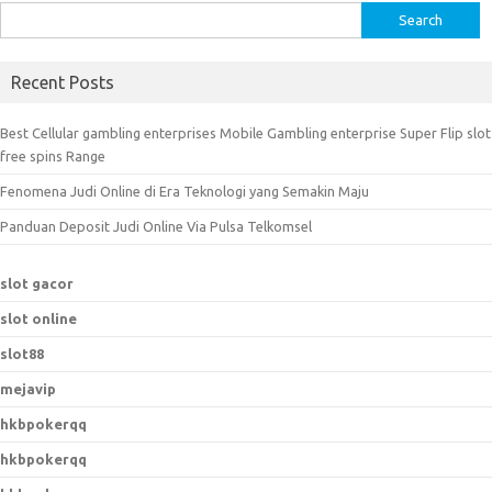
S
e
a
Recent Posts
r
c
Best Cellular gambling enterprises Mobile Gambling enterprise Super Flip slot
h
free spins Range
f
Fenomena Judi Online di Era Teknologi yang Semakin Maju
o
r
Panduan Deposit Judi Online Via Pulsa Telkomsel
:
slot gacor
slot online
slot88
mejavip
hkbpokerqq
hkbpokerqq