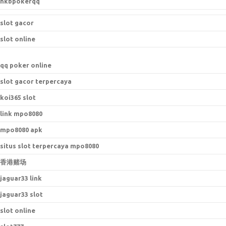
hkbpokerqq
slot gacor
slot online
qq poker online
slot gacor terpercaya
koi365 slot
link mpo8080
mpo8080 apk
situs slot terpercaya mpo8080
香港赌场
jaguar33 link
jaguar33 slot
slot online