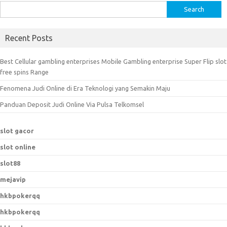
S
e
a
Recent Posts
r
c
Best Cellular gambling enterprises Mobile Gambling enterprise Super Flip slot
h
free spins Range
f
Fenomena Judi Online di Era Teknologi yang Semakin Maju
o
r
Panduan Deposit Judi Online Via Pulsa Telkomsel
:
slot gacor
slot online
slot88
mejavip
hkbpokerqq
hkbpokerqq