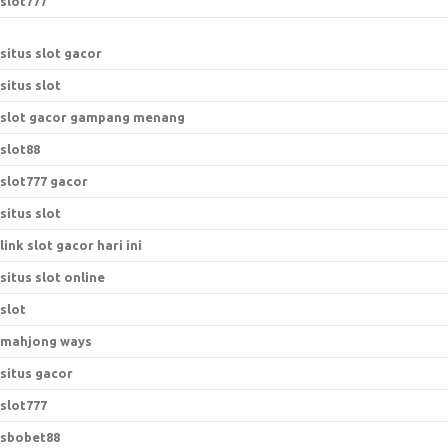
slot777
situs slot gacor
situs slot
slot gacor gampang menang
slot88
slot777 gacor
situs slot
link slot gacor hari ini
situs slot online
slot
mahjong ways
situs gacor
slot777
sbobet88