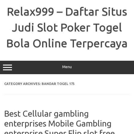
Skip
to
Relax999 – Daftar Situs
content
Judi Slot Poker Togel
Bola Online Terpercaya
Menu
CATEGORY ARCHIVES:
BANDAR TOGEL 175
Best Cellular gambling
enterprises Mobile Gambling
enterprise Super Flip slot free