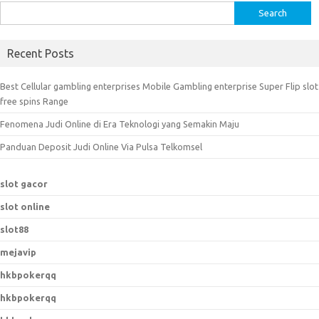
S
e
a
Recent Posts
r
c
Best Cellular gambling enterprises Mobile Gambling enterprise Super Flip slot
h
free spins Range
f
Fenomena Judi Online di Era Teknologi yang Semakin Maju
o
r
Panduan Deposit Judi Online Via Pulsa Telkomsel
:
slot gacor
slot online
slot88
mejavip
hkbpokerqq
hkbpokerqq