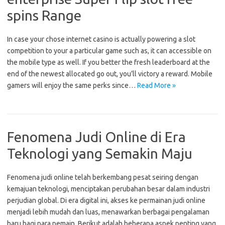
spins Range
In case your chose internet casino is actually powering a slot
competition to your a particular game such as, it can accessible on
the mobile type as well. If you better the fresh leaderboard at the
end of the newest allocated go out, you’ll victory a reward. Mobile
gamers will enjoy the same perks since…
Read More »
Fenomena Judi Online di Era
Teknologi yang Semakin Maju
Fenomena judi online telah berkembang pesat seiring dengan
kemajuan teknologi, menciptakan perubahan besar dalam industri
perjudian global. Di era digital ini, akses ke permainan judi online
menjadi lebih mudah dan luas, menawarkan berbagai pengalaman
baru bagi para pemain. Berikut adalah beberapa aspek penting yang